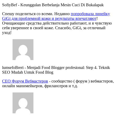
SofiyBef
-
Keunggulan Berbelanja Mesin Cuci Di Bukalapak
Спешу поделиться со всеми. Недавно
попробовала линейку
GiGi для проблемной кожи и результаты впечатляют
!
Очищающие средства действительно работают, и я чувствую
себя увереннее в своей коже. Спасибо, GiGi, за отличный
уход!
lumsefoBreri
-
Menjadi Food Blogger profesional: Step 4. Teknik
SEO Mudah Untuk Food Blog
СЕО Форум Вебмастеров
- сообщество ( форум ) вебмастеров,
онлайн манимейкеров, фрилансеров и т.д.