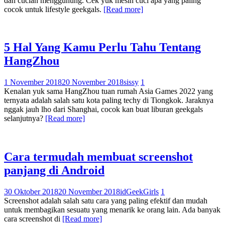
dan cucian menggunung. Cek yuk mesin cuci apa yang paling
cocok untuk lifestyle geekgals.
[Read more]
5 Hal Yang Kamu Perlu Tahu Tentang
HangZhou
1 November 2018
20 November 2018
sissy
1
Kenalan yuk sama HangZhou tuan rumah Asia Games 2022 yang
ternyata adalah salah satu kota paling techy di Tiongkok. Jaraknya
nggak jauh lho dari Shanghai, cocok kan buat liburan geekgals
selanjutnya?
[Read more]
Cara termudah membuat screenshot
panjang di Android
30 Oktober 2018
20 November 2018
idGeekGirls
1
Screenshot adalah salah satu cara yang paling efektif dan mudah
untuk membagikan sesuatu yang menarik ke orang lain. Ada banyak
cara screenshot di
[Read more]