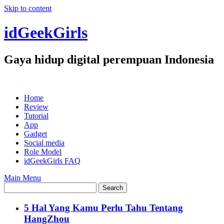
Skip to content
idGeekGirls
Gaya hidup digital perempuan Indonesia
Home
Review
Tutorial
App
Gadget
Social media
Role Model
idGeekGirls FAQ
Main Menu
5 Hal Yang Kamu Perlu Tahu Tentang
HangZhou