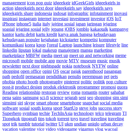
management
icon pop quiz
idgeekgir
idGeekGirls
idgeekgirls in
action
idgeekgirls next door
idgeekgirls say
idgeekgirls says
idgeekgirls share
indonesia
indosat
infographic
infotainment
inovasi
inspirasi
instagram
internet
investasi
investment
investor
iOS
IoT
iPhone
iphone5
italia
italy
jajring sosial
japan
jaringan
jejaring
soasial
jejaring sosial
jelly
jepang
jOBS
jomblo
kakaotalk
kampanye
kantor
kartu debit
kartu kredit
karya anak bangsa
kebudayaan
kebudayaan populer
kejahatan
kickstarter
kompetisi
komputer
komunikasi
korea
kpop
l'oreal
Laptop
launching
leisure
lifestyle
line
linkedin
liputan
lokal
makeup
manajemen
manga
marketing
marketplace
MBFW
media
meet up
meet up and networking
meme
microsoft
mobile
mobile app
movie
MTV
museum
music
musik
newsletter
next door
nightspade
nokia
notebook
NYFW
online
shopping
open office
opini
OS
oscar
pajak
parenthood
pasangan
path
pedofil
pemasaran
pendidikan
penulis
perempuan
pet
pets
phobia
photo booth
photography
pinterest
politic
politik
pop culture
post-it
product design
produk elektronik
programmer
promosi
quora
Reading
relationship
restoran
review
roma
romantis
router
sahabat
pena
sains
samsung
sci-fi
science
sejarah
seni
seo
shopping
sim simi
simsimi
siri
skype
smart phone
smartphone
snapchat
social media
software
sosial
south korea
sport
StartUp
steve jobs
success story
Superhero
symbian
techie
TechInAsia
technology
telco
telegram
TI
Tiongkok
tipografi
tips
tokoh
torrent
toys
travel
traveling
traveling
spot
trik
tumblr
tutorial
twitter
UI
ukm
undian
uniqlo
urban decay
vacation
valentine
vice
video
videogame
vigamus
vlog
wacoal