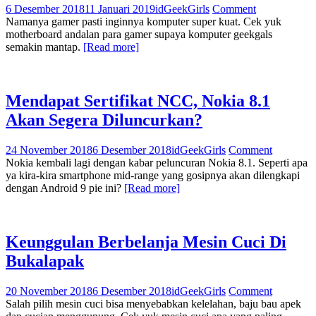
6 Desember 2018
11 Januari 2019
idGeekGirls
Comment
Namanya gamer pasti inginnya komputer super kuat. Cek yuk
motherboard andalan para gamer supaya komputer geekgals
semakin mantap.
[Read more]
Mendapat Sertifikat NCC, Nokia 8.1
Akan Segera Diluncurkan?
24 November 2018
6 Desember 2018
idGeekGirls
Comment
Nokia kembali lagi dengan kabar peluncuran Nokia 8.1. Seperti apa
ya kira-kira smartphone mid-range yang gosipnya akan dilengkapi
dengan Android 9 pie ini?
[Read more]
Keunggulan Berbelanja Mesin Cuci Di
Bukalapak
20 November 2018
6 Desember 2018
idGeekGirls
Comment
Salah pilih mesin cuci bisa menyebabkan kelelahan, baju bau apek