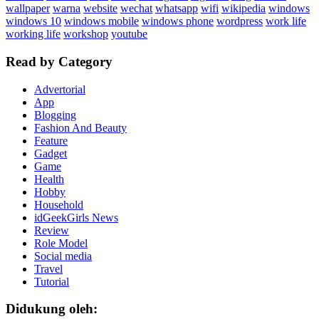
wallpaper
warna
website
wechat
whatsapp
wifi
wikipedia
windows
windows 10
windows mobile
windows phone
wordpress
work life
working life
workshop
youtube
Read by Category
Advertorial
App
Blogging
Fashion And Beauty
Feature
Gadget
Game
Health
Hobby
Household
idGeekGirls News
Review
Role Model
Social media
Travel
Tutorial
Didukung oleh: