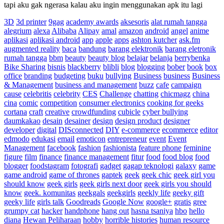
tapi aku gak ngerasa kalau aku ingin menggunakan apk itu lagi
3D
3d printer
9gag
academy awards
aksesoris
alat rumah tangga
alegrium
alexa
Alibaba
Alipay
amal
amazon
android
angel
anime
aplikasi
aplikasi android
app
apple
apps
ashton kutcher
ask.fm
augmented reality
baca
bandung
barang elektronik
barang eletronik
rumah tangga
bbm
beauty
beauty blog
belajar
belanja
berrybenka
Bike Sharing
bisnis
blackberry
blibli
blog
blogging
bober
book
box
office
branding
budgeting
buku
bullying
Business
business
Business
& Management
business and management
buzz
cafe
campaign
cause
celebritis
celebrity
CES
Challenge
chatting
chicmagz
china
cina
comic
competition
consumer electronics
cooking for geeks
cortana
craft
creative
crowdfunding
cubicle
cyber bullying
daumkakao
desain
desainer
design
design product
designer
developer
digital
DISconnected
DIY
e-commerce
ecommerce
editor
edmodo
edukasi
email
emoticon
entrepreneur
event
Event
Management
facebook
fashion
fashionista
feature phone
feminine
figure
film
finance
finance management
fitur
food
food blog
food
blogger
foodstagram
fotografi
gadget
gagap teknologi
galaxy
game
game android
game of thrones
gaptek
geek
geek chic
geek girl you
should know
geek girls
geek girls next door
geek girls you should
know
geek. komunitas
geekgals
geekgirls
geekly life
geeky gift
geeky life
girls talk
Goodreads
Google Now
google+
gratis
gree
grumpy cat
hacker
handphone
hang out
hasna tsaniya
hbo
hello
diana
Hewan Peliharaan
hobby
horrible histories
human resource