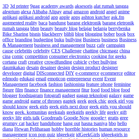
3D
3d printer
9gag
academy awards
aksesoris
alat rumah tangga
alegrium
alexa
Alibaba
Alipay
amal
amazon
android
angel
anime
aplikasi
aplikasi android
app
apple
apps
ashton kutcher
ask.fm
augmented reality
baca
bandung
barang elektronik
barang eletronik
rumah tangga
bbm
beauty
beauty blog
belajar
belanja
berrybenka
Bike Sharing
bisnis
blackberry
blibli
blog
blogging
bober
book
box
office
branding
budgeting
buku
bullying
Business
business
Business
& Management
business and management
buzz
cafe
campaign
cause
celebritis
celebrity
CES
Challenge
chatting
chicmagz
china
cina
comic
competition
consumer electronics
cooking for geeks
cortana
craft
creative
crowdfunding
cubicle
cyber bullying
daumkakao
desain
desainer
design
design product
designer
developer
digital
DISconnected
DIY
e-commerce
ecommerce
editor
edmodo
edukasi
email
emoticon
entrepreneur
event
Event
Management
facebook
fashion
fashionista
feature phone
feminine
figure
film
finance
finance management
fitur
food
food blog
food
blogger
foodstagram
fotografi
gadget
gagap teknologi
galaxy
game
game android
game of thrones
gaptek
geek
geek chic
geek girl you
should know
geek girls
geek girls next door
geek girls you should
know
geek. komunitas
geekgals
geekgirls
geekly life
geeky gift
geeky life
girls talk
Goodreads
Google Now
google+
gratis
gree
grumpy cat
hacker
handphone
hang out
hasna tsaniya
hbo
hello
diana
Hewan Peliharaan
hobby
horrible histories
human resource
management
icon pop quiz
idgeekgir
idGeekGirls
idgeekgirls in