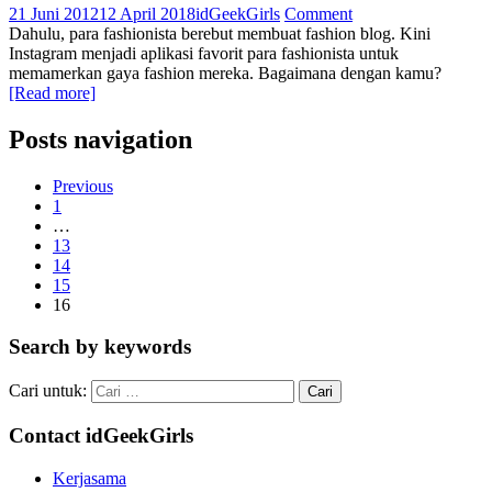
21 Juni 2012
12 April 2018
idGeekGirls
Comment
Dahulu, para fashionista berebut membuat fashion blog. Kini
Instagram menjadi aplikasi favorit para fashionista untuk
memamerkan gaya fashion mereka. Bagaimana dengan kamu?
[Read more]
Posts navigation
Previous
1
…
13
14
15
16
Search by keywords
Cari untuk:
Contact idGeekGirls
Kerjasama