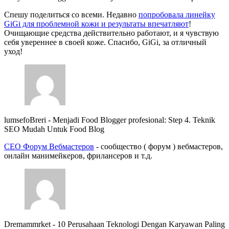
Спешу поделиться со всеми. Недавно
попробовала линейку
GiGi для проблемной кожи и результаты впечатляют
!
Очищающие средства действительно работают, и я чувствую
себя увереннее в своей коже. Спасибо, GiGi, за отличный
уход!
lumsefoBreri
-
Menjadi Food Blogger profesional: Step 4. Teknik
SEO Mudah Untuk Food Blog
СЕО Форум Вебмастеров
- сообщество ( форум ) вебмастеров,
онлайн манимейкеров, фрилансеров и т.д.
Dremammrket
-
10 Perusahaan Teknologi Dengan Karyawan Paling