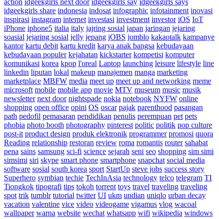
action
idgeekgirls next door
idgeekgirls say
idgeekgirls says
idgeekgirls share
indonesia
indosat
infographic
infotainment
inovasi
inspirasi
instagram
internet
investasi
investment
investor
iOS
IoT
iPhone
iphone5
italia
italy
jajring sosial
japan
jaringan
jejaring
soasial
jejaring sosial
jelly
jepang
jOBS
jomblo
kakaotalk
kampanye
kantor
kartu debit
kartu kredit
karya anak bangsa
kebudayaan
kebudayaan populer
kejahatan
kickstarter
kompetisi
komputer
komunikasi
korea
kpop
l'oreal
Laptop
launching
leisure
lifestyle
line
linkedin
liputan
lokal
makeup
manajemen
manga
marketing
marketplace
MBFW
media
meet up
meet up and networking
meme
microsoft
mobile
mobile app
movie
MTV
museum
music
musik
newsletter
next door
nightspade
nokia
notebook
NYFW
online
shopping
open office
opini
OS
oscar
pajak
parenthood
pasangan
path
pedofil
pemasaran
pendidikan
penulis
perempuan
pet
pets
phobia
photo booth
photography
pinterest
politic
politik
pop culture
post-it
product design
produk elektronik
programmer
promosi
quora
Reading
relationship
restoran
review
roma
romantis
router
sahabat
pena
sains
samsung
sci-fi
science
sejarah
seni
seo
shopping
sim simi
simsimi
siri
skype
smart phone
smartphone
snapchat
social media
software
sosial
south korea
sport
StartUp
steve jobs
success story
Superhero
symbian
techie
TechInAsia
technology
telco
telegram
TI
Tiongkok
tipografi
tips
tokoh
torrent
toys
travel
traveling
traveling
spot
trik
tumblr
tutorial
twitter
UI
ukm
undian
uniqlo
urban decay
vacation
valentine
vice
video
videogame
vigamus
vlog
wacoal
wallpaper
warna
website
wechat
whatsapp
wifi
wikipedia
windows