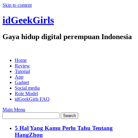
Skip to content
idGeekGirls
Gaya hidup digital perempuan Indonesia
Home
Review
Tutorial
App
Gadget
Social media
Role Model
idGeekGirls FAQ
Main Menu
5 Hal Yang Kamu Perlu Tahu Tentang
HangZhou